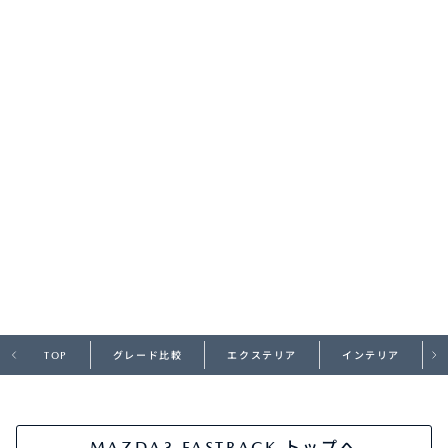
オーナーサポート
中古車
リコール情報
お問合せ/FAQ
ニュースルーム
企業・IR・採用
TOP
グレード比較
エクステリア
インテリア
MAZDA3 FASTBACK トップへ