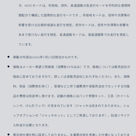
す。WLTCモードは、市街地、郊外、高速道路の各走行モードを平均的な使用時
間配分で構成した国際的な走行モードです 。市街地モードは、信号や渋滞等の
影響を受ける比較的低速な走行を想定、郊外モードは、信号や渋滞等の影響を
あまり受けない走行を想定、高速道路モードは、高速道路等での走行を想定し
ています。
掲載の内容は2026年7月23日現在のものです。
価格はメーカー希望小売価格（消費税10％込み）です。価格については販売会社が
独自に定めておりますので、詳しくは各販売会社におたずねください。また、保険
料、税金（消費税を除く）、登録などに伴う諸費用や各販売会社でセットする付属
品の費用は別途申し受けます。記載の価格にはパンク修理キット、工具（ホイール
レンチ、けん引フック）が含まれています（ジャッキは含まれておりません。ショ
ップオプションの「ジャッキセット」としてご用意しております）。別途リサイク
ル料金が必要となります。
寒冷地仕様を特に設定しておりません。全車寒冷地を考慮した仕様となっておりま