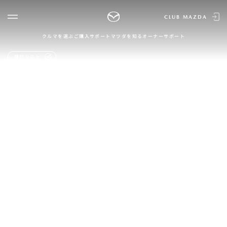
CLUB MAZDA
クルマを選ぶ
ご購入サポート
マツダを知る
オーナーサポート
ゲスト 様
クルマを選ぶ
検討リスト
ログイン
車種・グレード比較
MAZDAのSUV比較
MYページTOP
新規会員登録
QRコード
登録情報の変更
CLUB MAZDAとは
お知らせ配信の登録・解除
ご購入サポート
ログアウト
クルマ購入ガイド
カンタン見積り
販売店検索
試乗車検索
購入相談
マツダを知る