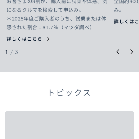
お客さまの8割が、購入前に試乗や体感。気
全国約80
になるクルマを検索して申込み。
み。
＊2025年度ご購入者のうち、試乗または体
詳しくは
感された割合：81.7％（マツダ調べ）
詳しくはこちら
1
/
3
トピックス