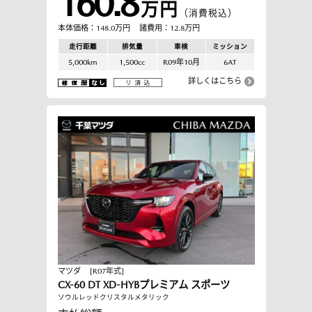
160.8
万円
（消費税込）
本体価格：148.0万円
諸費用：12.8万円
走行距離
排気量
車検
ミッション
5,000km
1,500cc
R09年10月
6AT
詳しくはこちら
マツダ
[R07年式]
CX-60 DT XD-HYBプレミアム スポーツ
ソウルレッドクリスタルメタリック