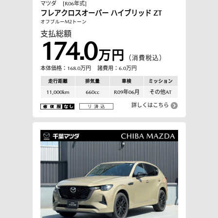
マツダ
[R06年式]
フレアクロスオーバー ハイブリッド ZT
オフブルーM2トーン
支払総額
174.0
万円
（消費税込）
本体価格：168.0万円
諸費用：6.0万円
走行距離
排気量
車検
ミッション
11,000km
660cc
R09年06月
その他AT
詳しくはこちら