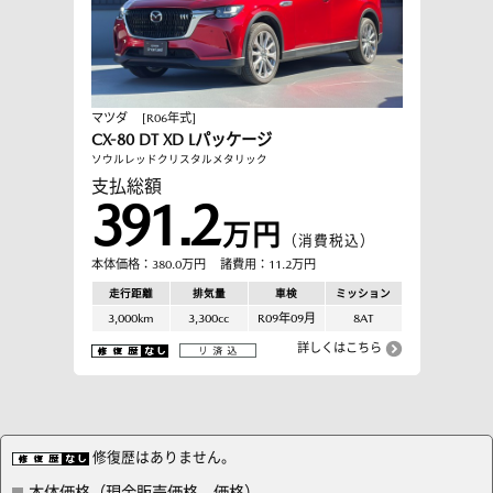
マツダ
[R06年式]
CX-80 DT XD Lパッケージ
ソウルレッドクリスタルメタリック
支払総額
391.2
万円
（消費税込）
本体価格：380.0万円
諸費用：11.2万円
走行距離
排気量
車検
ミッション
3,000km
3,300cc
R09年09月
8AT
詳しくはこちら
修復歴はありません。
本体価格（現金販売価格、価格）