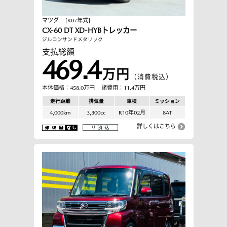
マツダ
[R07年式]
CX-60 DT XD-HYBトレッカー
ジルコンサンドメタリック
支払総額
469.4
万円
（消費税込）
本体価格：458.0万円
諸費用：11.4万円
走行距離
排気量
車検
ミッション
4,000km
3,300cc
R10年02月
8AT
詳しくはこちら