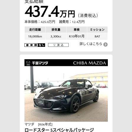
支払総額
437.4
万円
（消費税込）
本体価格：425.0万円
諸費用：12.4万円
走行距離
排気量
車検
ミッション
18,000km
3,300cc
R10年01月
8AT
詳しくはこちら
マツダ
[R06年式]
ロードスター Sスペシャルパッケージ