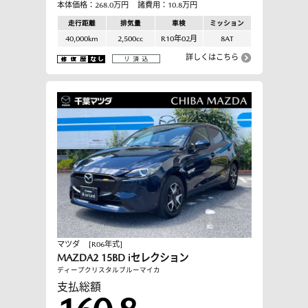
本体価格：268.0万円
諸費用：10.8万円
走行距離
排気量
車検
ミッション
40,000km
2,500cc
R10年02月
8AT
詳しくはこちら
マツダ
[R06年式]
MAZDA2 15BD iセレクション
ディープクリスタルブルーマイカ
支払総額