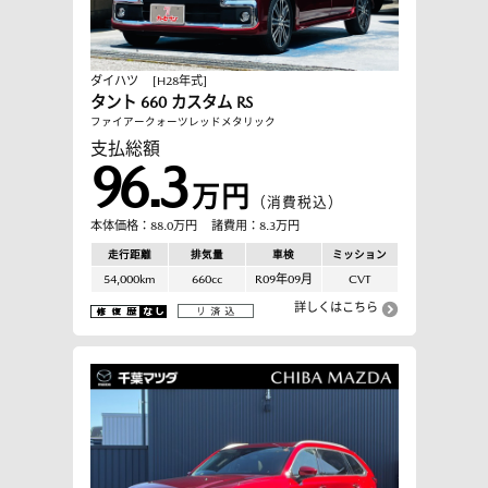
ダイハツ
[H28年式]
タント 660 カスタム RS
ファイアークォーツレッドメタリック
支払総額
96.3
万円
（消費税込）
本体価格：88.0万円
諸費用：8.3万円
走行距離
排気量
車検
ミッション
54,000km
660cc
R09年09月
CVT
詳しくはこちら