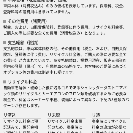
車両本体（消費税込み）のみの価格を表示しています。保険料、税金、
登録料等の諸費用は含まれていません。
その他費用（諸費用）
税金、および、自賠責保険料、登録等に伴う費用、リサイクル料金等、
ご購入の際に必要な全ての費用（消費税込み）となります。
支払総額（総額）
支払総額は、車両本体価格の他、その他費用（税金、および、自賠責保
険料、登録等に伴う費用、リサイクル料金等、ご購入の際に必要な全て
の費用）が含まれています。※支払総額は、掲載月現在、販売元都道府
県内の登録（届出）で、店頭納車の価格です。お客様のご要望に基づく
オプション等の費用は別途申し受けます。
リサイクル料金
自動車を解体・破砕した後に残るゴミであるシュレッダーダストエアバ
ッグ類のリサイクルとカーエアコンのフロン類を破壊するために必要な
料金で、料金はメーカーや車種、装備によって異なり、下記の3種類のパ
ターンが存在します。
リ済込
リ未廃
リ追
リサイクル料金は預
リサイクル料金未預
廃棄時にリサイクル
託済みで、預託金相
託のため、廃棄時に
料金の追加が必要な