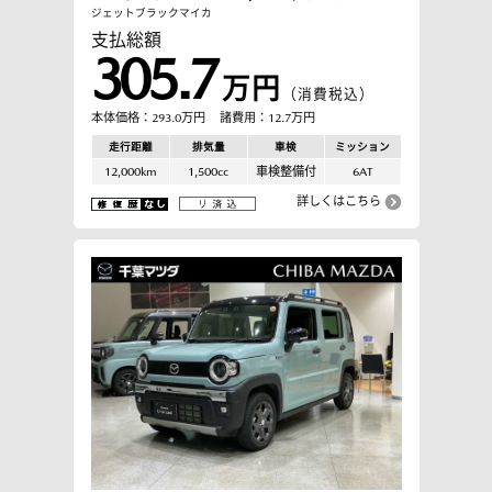
ジェットブラックマイカ
支払総額
305.7
万円
（消費税込）
本体価格：293.0万円
諸費用：12.7万円
走行距離
排気量
車検
ミッション
12,000km
1,500cc
車検整備付
6AT
詳しくはこちら