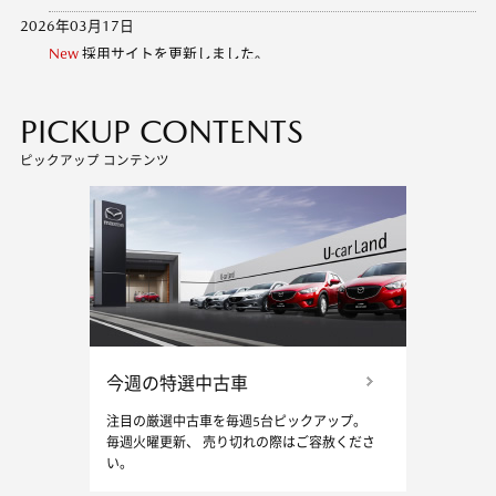
2026年03月17日
New
採用サイト
を更新しました。
2026年01月16日
PICKUP CONTENTS
New
新車ラインナップ
を更新しました。
ピックアップ コンテンツ
2025年10月21日
「健康経営」の取組
を更新しました。
2025年10月01日
「タイヤお預かりサービス」
を更新しました。
2025年06月23日
7/5 茂原店グランドオープン！
2024年05月06日
今週の特選中古車
新しいタイプの情報発信店舗「Brand Base Funabashi」がオープン!
注目の厳選中古車を毎週5台ピックアップ。
毎週火曜更新、 売り切れの際はご容赦くださ
い。